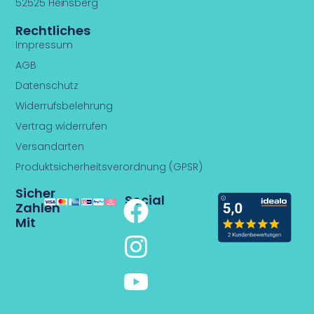
52525 Heinsberg
Rechtliches
Impressum
AGB
Datenschutz
Widerrufsbelehrung
Vertrag widerrufen
Versandarten
Produktsicherheitsverordnung (GPSR)
Sicher
F
I
Y
Social
Zahlen
Mit
a
n
o
c
s
u
e
t
t
b
a
u