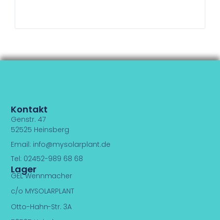
Kontakt
Genstr. 47
52525 Heinsberg
Email:
info@mysolarplant.de
Tel: 02452-989 68 68
Lager
GEL Wennmacher
c/o MYSOLARPLANT
Otto-Hahn-Str. 3A