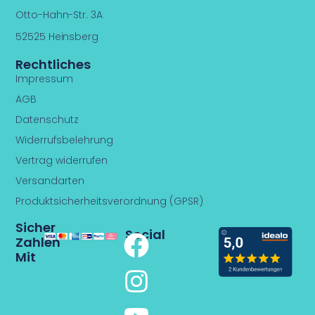
Otto-Hahn-Str. 3A
52525 Heinsberg
Rechtliches
Impressum
AGB
Datenschutz
Widerrufsbelehrung
Vertrag widerrufen
Versandarten
Produktsicherheitsverordnung (GPSR)
Sicher
F
I
Y
Social
Zahlen
Mit
a
n
o
c
s
u