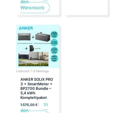
den
Warenkorb
Lieferzeit:
1-3 Werktage
ANKER SOLIX PRO
3 + SmartMeter +
BP2700 Bundle –
5,4 kWh
Komplettpaket
In
1.576,00
€
den