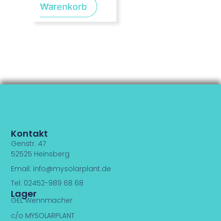
Warenkorb
Kontakt
Genstr. 47
52525 Heinsberg
Email:
info@mysolarplant.de
Tel: 02452-989 68 68
Lager
GEL Wennmacher
c/o MYSOLARPLANT