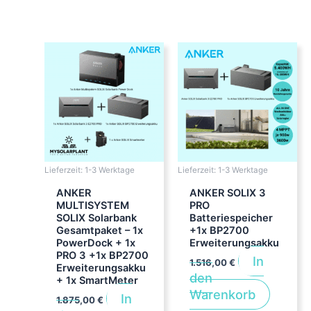
Lieferzeit:
1-3 Werktage
Lieferzeit:
1-3 Werktage
ANKER
ANKER SOLIX 3
MULTISYSTEM
PRO
SOLIX Solarbank
Batteriespeicher
Gesamtpaket – 1x
+1x BP2700
PowerDock + 1x
Erweiterungsakku
PRO 3 +1x BP2700
In
1.516,00
€
Erweiterungsakku
den
+ 1x SmartMeter
Warenkorb
In
1.875,00
€