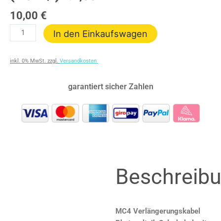
10,00
€
PV-
In den Einkaufswagen
Verlängerungskabel
DC
inkl. 0% MwSt. zzgl.
Versandkosten
4mm²
(MC4
garantiert sicher Zahlen
+/-)
L:1,50m
Menge
Beschreib
MC4 Verlängerungskabel