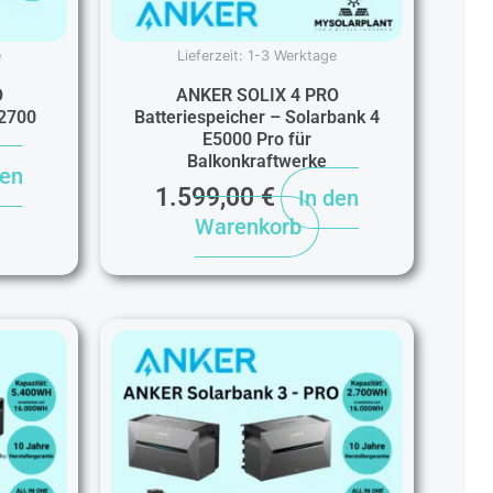
e
Lieferzeit:
1-3 Werktage
O
ANKER SOLIX 4 PRO
P2700
Batteriespeicher – Solarbank 4
E5000 Pro für
Balkonkraftwerke
den
1.599,00
€
In den
Warenkorb