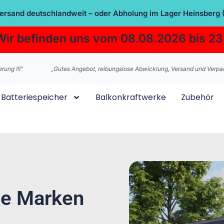
Versand deutschlandweit – oder Abholung im Lager Heinsberg 
Wir befinden uns vom 08.08.2026 bis 23
„Gutes Angebot, reibungslose Abwicklung, Versand und Verpackung.“
Batteriespeicher
Balkonkraftwerke
Zubehör
le Marken