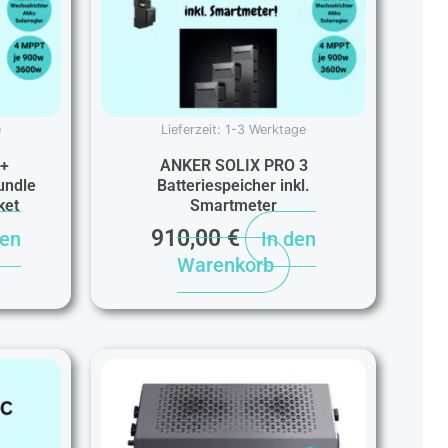
e
Lieferzeit:
1-3 Werktage
 +
ANKER SOLIX PRO 3
undle
Batteriespeicher inkl.
ket
Smartmeter
910,00
€
den
In den
Warenkorb