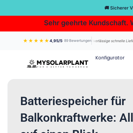
Zum
🚚 Sicherer 
Inhalt
springen
Sehr geehrte Kundschaft. 
★★★★★
4,95/5
· 89 Bewertungen
hältnis. Immer wieder gerne.“
„ZUverlässige schnelle Lieferung !!!“
Konfigurator
Batteriespeicher für
Balkonkraftwerke: Al