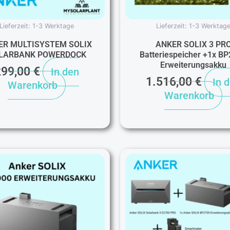
Lieferzeit:
1-3 Werktage
Lieferzeit:
1-3 Werktag
ER MULTISYSTEM SOLIX
ANKER SOLIX 3 PR
LARBANK POWERDOCK
Batteriespeicher +1x B
Erweiterungsakku
299,00
€
In den
1.516,00
€
In 
Warenkorb
Warenkorb