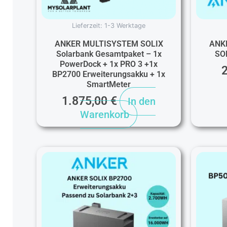
Lieferzeit:
1-3 Werktage
ANKER MULTISYSTEM SOLIX
ANK
Solarbank Gesamtpaket – 1x
SO
PowerDock + 1x PRO 3 +1x
BP2700 Erweiterungsakku + 1x
SmartMeter
1.875,00
€
In den
Warenkorb