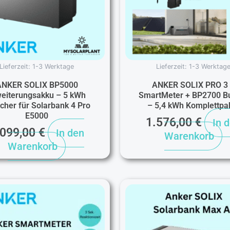
Lieferzeit:
1-3 Werktage
Lieferzeit:
1-3 Werktag
ANKER SOLIX BP5000
ANKER SOLIX PRO 3
eiterungsakku – 5 kWh
SmartMeter + BP2700 B
cher für Solarbank 4 Pro
– 5,4 kWh Komplettpa
E5000
1.576,00
€
In 
.099,00
€
In den
Warenkorb
Warenkorb