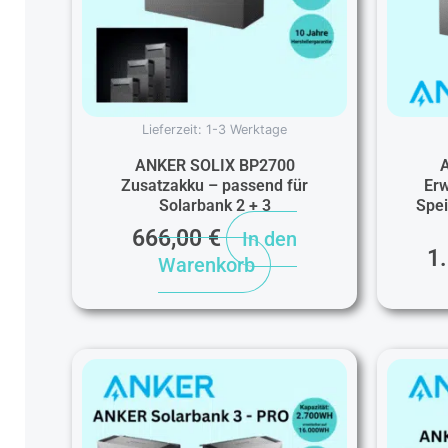
Lieferzeit:
1-3 Werktage
ANKER SOLIX BP2700
Zusatzakku – passend für
Erw
Solarbank 2 + 3
Spei
666,00
€
In den
1
Warenkorb