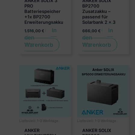
ANKER SOLIX 3
ANKER SOLIX
PRO
BP2700
Batteriespeicher
Zusatzakku –
+1x BP2700
passend für
Erweiterungsakku
Solarbank 2 + 3
In
In
1.516,00
€
666,00
€
den
den
Warenkorb
Warenkorb
Lieferzeit:
1-3 Werktage
Lieferzeit:
1-3 Werktage
ANKER
ANKER SOLIX