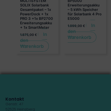
MULTISYSTEM
BP5000
SOLIX Solarbank
Erweiterungsakku
Gesamtpaket – 1x
– 5 kWh Speicher
PowerDock + 1x
für Solarbank 4 Pro
PRO 3 +1x BP2700
E5000
Erweiterungsakku
In
1.099,00
€
+ 1x SmartMeter
den
In
1.875,00
€
Warenkorb
den
Warenkorb
Kontakt
Genstr. 47
52525 Heinsberg