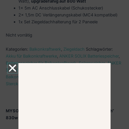
Watt),
upgradefähig auf 800 Watt
1x 5m AC Anschlusskabel (Schukostecker)
2x 1,5m DC Verlängerungskabel (MC4 kompatibel)
1x Set Ziegeldachhalterung für 2 Paneele
Nicht vorrätig
Kategorien:
Balkonkraftwerk
,
Ziegeldach
Schlagwörter:
Akku für Balkonkraftwerke
,
ANKER SOLIX Batteriespeicher
,
Batteriespeicher für Balkonkraftwerk
,
Solarpseicher
,
ANKER
SOLIX E 1600
,
Balkonkraftwerk
,
Solarspeicher für
Balkonkraftwerke
,
Stecker-Solaranlagen
,
Sterckersolaranlage komplettset
Beschreibung
Zusätzliche Informationen
MYSOLARPLANT Komplettset Standard „Ziegeldach“
830w